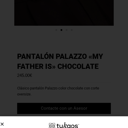
PANTALÓN PALAZZO «MY
FATHER IS» CHOCOLATE
245.00
€
Clásico pantalón Palazzo color chocolate con corte
oversize.
Contacte con un Asesor