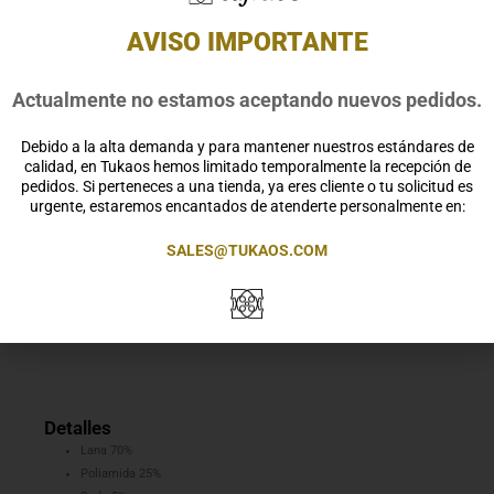
AVISO IMPORTANTE
Actualmente no estamos aceptando nuevos pedidos.
Nuestros productos vienen en una caja de regalo
Tukaos Negro Eco, listo para ser regalados.
Debido a la alta demanda y para mantener nuestros estándares de
Clásico pantalón Palazzo color chocolate con corte
calidad, en Tukaos hemos limitado temporalmente la recepción de
pedidos. Si perteneces a una tienda, ya eres cliente o tu solicitud es
oversize. 4 pinzas y bolsillos franceses en el delantero,
urgente, estaremos encantados de atenderte personalmente en:
cuatro pinzas y bolsillos de ojal en el trasero. Los
interiores están acabados con la técnica «overlock»
SALES@TUKAOS.COM
con el fin de favorecer la durabilidad de la prenda.
Estos mismos acabados están embellecidos con un
bies satinado.
Detalles
Lana 70%
Poliamida 25%