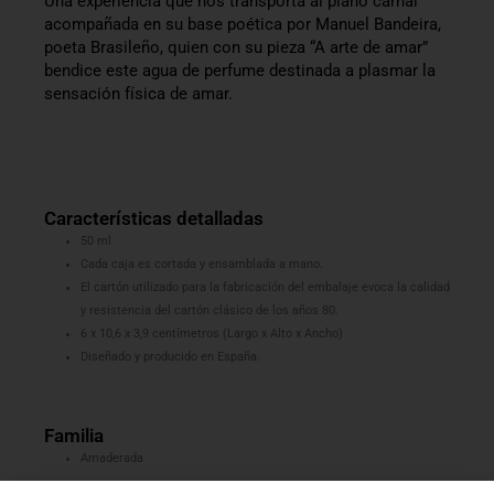
Una experiencia que nos transporta al plano carnal
acompañada en su base poética por Manuel Bandeira,
poeta Brasileño, quien con su pieza “A arte de amar”
bendice este agua de perfume destinada a plasmar la
sensación física de amar.
Características detalladas
50 ml
Cada caja es cortada y ensamblada a mano.
El cartón utilizado para la fabricación del embalaje evoca la calidad
y resistencia del cartón clásico de los años 80.
6 x 10,6 x 3,9 centímetros (Largo x Alto x Ancho)
Diseñado y producido en España.
Familia
Amaderada