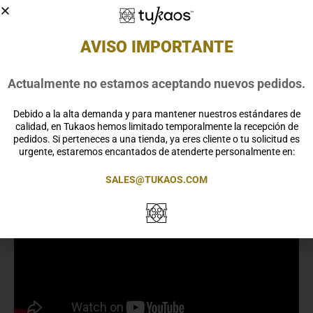
Notas Olfativas
Nota de Salida
Pimienta Rosa, Bergamota y naranja
AVISO IMPORTANTE
Nota de Corazón
Rosa de Bulgaria, Jazmín y Raíz de Lirio
Nota de Fondo
Actualmente no estamos aceptando nuevos pedidos.
Haba Tonka, Cedro y Almizcle Blanco.
Debido a la alta demanda y para mantener nuestros estándares de
Ingredientes
calidad, en Tukaos hemos limitado temporalmente la recepción de
Alcohol denat, Aqua, Parfum, PPG-7, Limonene, Linalool, Eugenol,
pedidos. Si perteneces a una tienda, ya eres cliente o tu solicitud es
Coumarin, Citral, Citronellol, Geraniol, Alpha-Isomethyl Ionone,
urgente, estaremos encantados de atenderte personalmente en:
Cinnamyl Alcohol.
SALES@TUKAOS.COM