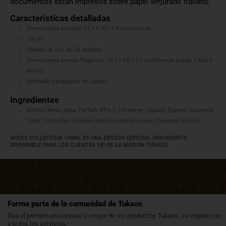
documentos están impresos sobre papel verjurado italiano.
Características detalladas
Dimensiones estuche: 21,2 x 16,1 x 9 centimetros
100 ml
Cadena de Oro de 24 quilates
Dimensiones envase fragancia: 12,5 x 6,8 x 3,5 centímetros (Largo x Alto x
Ancho)
Diseñado y producido en España.
Ingredientes
Alcohol denat, Aqua, Parfum, PPG-7, Limonene, Linalool, Eugenol, Coumarin,
Citral, Citronellol, Geraniol, Alpha-Isomethyl Ionone, Cinnamyl Alcohol.
SHEKS COLLECTION 100ML ES UNA EDICIÓN ESPECIAL ÚNICAMENTE
DISPONIBLE PARA LOS CLIENTES VIP DE LA MAISON TUKAOS
Forme parte de la comunidad de Tukaos
Sea el primero en conocer lo mejor de los productos Tukaos, su inspiración
y todos los servicios.