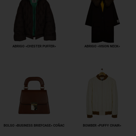
Este
ABRIGO «CHESTER PUFFER»
ABRIGO «VISON NECK»
675.00
€
producto
tiene
múltiples
variantes.
Las
opciones
se
pueden
elegir
en
la
página
Este
BOLSO «BUSINESS BRIEFCASE» COÑAC
BOMBER «PUFFY CHAIR»
de
485.00
€
425.00
€
producto
producto