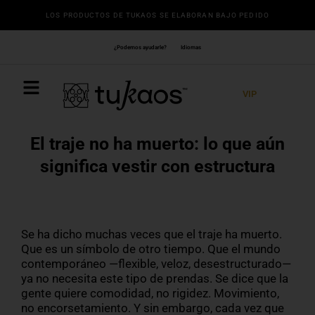
Ir
LOS PRODUCTOS DE TUKAOS SE ELABORAN BAJO PEDIDO
al
contenido
¿Podemos ayudarle?
Idiomas
VIP
El traje no ha muerto: lo que aún
significa vestir con estructura
Se ha dicho muchas veces que el traje ha muerto.
Que es un símbolo de otro tiempo. Que el mundo
contemporáneo —flexible, veloz, desestructurado—
ya no necesita este tipo de prendas. Se dice que la
gente quiere comodidad, no rigidez. Movimiento,
no encorsetamiento. Y sin embargo, cada vez que