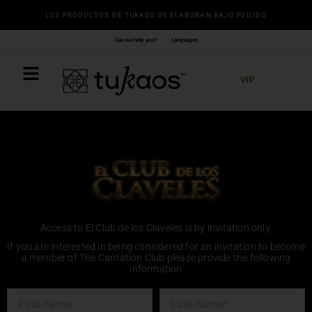
Ir
LOS PRODUCTOS DE TUKAOS SE ELABORAN BAJO PEDIDO
al
contenido
Can we help you?
Languages
VIP
Access to El Club de los Claveles is by invitation only.
If you are interested in being considered for an invitation to become
a member of The Carnation Club please provide the following
information
Name*
Last
name*