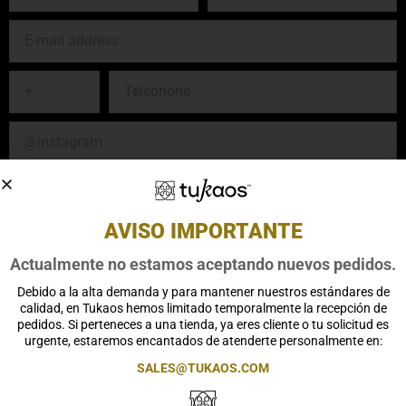
E-
mail
address
Prefix
Telephone
@instagram
Previous
clubs
AVISO IMPORTANTE
Are
you
Actualmente no estamos aceptando nuevos pedidos.
a
¿Cuál
Tukaos
Debido a la alta demanda y para mantener nuestros estándares de
es
calidad, en Tukaos hemos limitado temporalmente la recepción de
customer?
el
pedidos. Si perteneces a una tienda, ya eres cliente o tu solicitud es
motivo
urgente, estaremos encantados de atenderte personalmente en:
por
SALES@TUKAOS.COM
el
Tukaos
I agree to the Tukaos Privacy Policy
que
Privacy