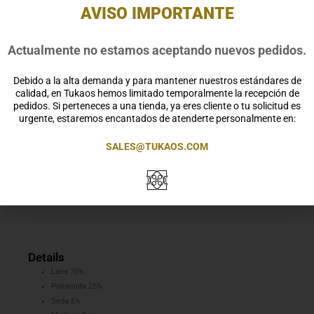
AVISO IMPORTANTE
Actualmente no estamos aceptando nuevos pedidos.
Our products come in a Tukaos Black Eco gift box,
ready to be given as a gift.
Debido a la alta demanda y para mantener nuestros estándares de
Clásico pantalón Palazzo color gris marengo con corte
calidad, en Tukaos hemos limitado temporalmente la recepción de
oversize. 4 pinzas y bolsillos franceses en el delantero,
pedidos. Si perteneces a una tienda, ya eres cliente o tu solicitud es
cuatro pinzas y bolsillos de ojal en el trasero. Los
urgente, estaremos encantados de atenderte personalmente en:
interiores están acabados con la técnica «overlock»
SALES@TUKAOS.COM
con el fin de favorecer la durabilidad de la prenda.
Estos mismos acabados están embellecidos con un
bies satinado.
Details
Lana 70%
Poliamida 25%
Seda 5%