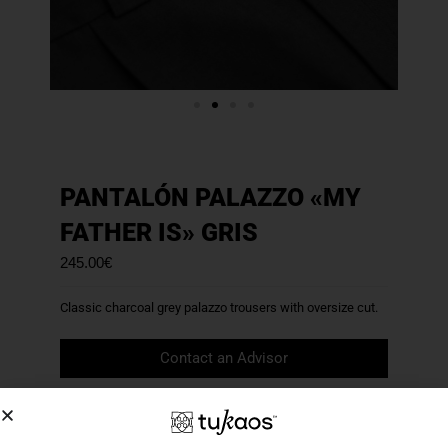
PANTALÓN PALAZZO «MY
FATHER IS» GRIS
245.00
€
Classic charcoal grey palazzo trousers with oversize cut.
Contact an Advisor